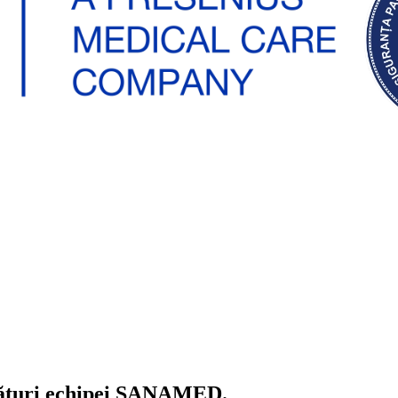
 alături echipei SANAMED.