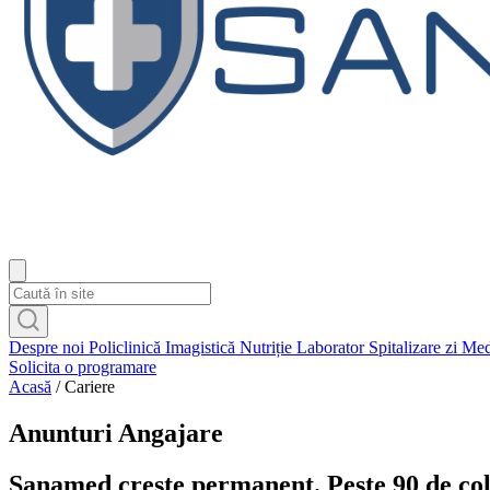
Close
menu
Despre noi
Policlinică
Imagistică
Nutriție
Laborator
Spitalizare zi
Med
Solicita o programare
Acasă
/ Cariere
Anunturi Angajare
Sanamed crește permanent. Peste 90 de cole