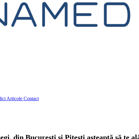
ici
Articole
Contact
gi, din București și Pitești așteaptă să te