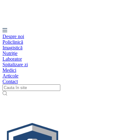
Despre noi
Policlinică
Imagistică
Nutriție
Laborator
Spitalizare zi
Medici
Articole
Contact