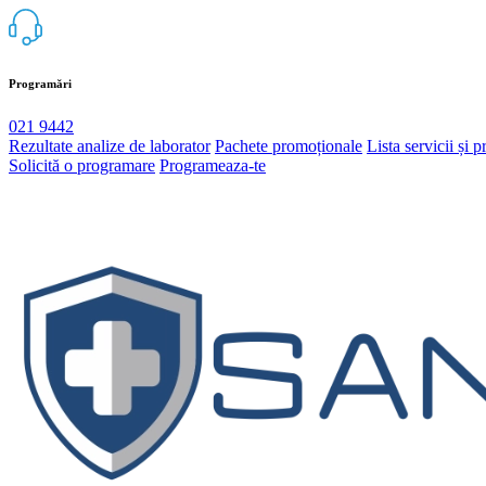
Programări
021 9442
Rezultate analize de laborator
Pachete promoționale
Lista servicii și p
Solicită o programare
Programeaza-te