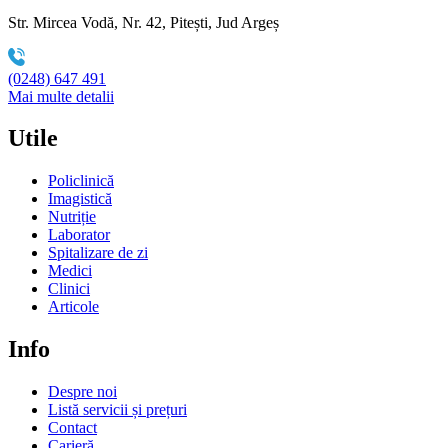
Str. Mircea Vodă, Nr. 42, Pitești, Jud Argeș
(0248) 647 491
Mai multe detalii
Utile
Policlinică
Imagistică
Nutriție
Laborator
Spitalizare de zi
Medici
Clinici
Articole
Info
Despre noi
Listă servicii și prețuri
Contact
Carieră