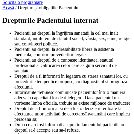
Solicita o programare
Acasă
/ Drepturi și obligațiile Pacientului
Drepturile Pacientului internat
Pacientii au dreptul la îngrijirea sanatatii la cel mai înalt
standard, indiferent de statutul social, vârsta, sex, etnie, religie
sau convingeri politice.
Pacientii au dreptul la adresabilitate libera la asistenta
medicala, conform prevederilor legale.
Pacientii au dreptul de a cunoaste identitatea, statutul
profesional si calificarea celor care asigura serviciul de
sanatate.
Dreptul de a fi informati în legatura cu starea sanatatii lor, cu
procedurile terapeutice propuse, cu diagnosticul si prognoza
afectiunii.
Informatiile trebuiesc comunicate pacientilor într-o maniera
adecvata capacitatii lor de întelegere. Daca pacientul nu
vorbeste limba oficiala, trebuie sa existe mijloace de traducere.
Dreptul de a fi informat si de a lua o decizie referitoare la
efectuarea unor activitati de cercetare/învatamânt care implica
persoana sa;
Dupa ce au fost informati asupra tratamentului pacientii au
dreptul sa-l accepte sau sa-l refuze.