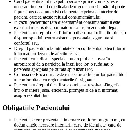
Când pacientii sunt incapabili sa-si exprime vointa si este
necesara interventia medicala de urgenta consitamântul poate
fi presupus daca nu exista elemente exprimate anterior de
pacient, care sa ateste refuzul consimtamântului.
În cazul pacientilor fara discernamânt consimtamântul este
exprimat în scris de apartinatorul sau reprezentantul legal.
Pacientii au dreptul de a fi informati asupra facilitatilor de care
dispune spitalul pentru asistenta personala, siguranta si
confortul sau.
Dreptul pacientului la intimitate si la confidentialitatea tuturor
informatiilor legate de afectiunea sa.
Pacientii cu indicatii speciale, au dreptul de a avea în
apropiere si de a participa la îngrijirea lor, o ruda sau o
persoana apropiata pe durata spitalizarii lor.
Comisia de Etica urmareste respectarea drepturilor pacientilor
în conformitate cu reglementarile în vigoare.
Pacientii au dreptul de a li se examina si rezolva plângerile
într-o maniera justa, eficienta, prompta si de a fi informati
asupra rezultatului.
Obligatiile Pacientului
Pacientii se vor prezenta la internare conform programarii, cu
documentele necesare internarii: carte de identitate, card de