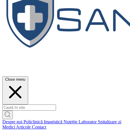
Close menu
Despre noi
Policlinică
Imagistică
Nutriție
Laborator
Spitalizare zi
Medici
Articole
Contact