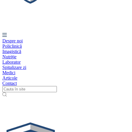
Despre noi
Policlinică
Imagistică
Nutriție
Laborator
Spitalizare zi
Medici
Articole
Contact