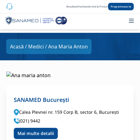
Rezultate
Pachete
Servicii & Preturi
Programeaza-te
Acasă
/
Medici
/ Ana Maria Anton
SANAMED București
Calea Plevnei nr. 159 Corp B, sector 6, București
(021) 9442
Mai multe detalii