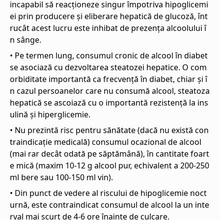
incapabil să reacționeze singur împotriva hipoglicemi
ei prin producere și eliberare hepatică de glucoză, înt
rucât acest lucru este inhibat de prezența alcoolului î
n sânge.
• Pe termen lung, consumul cronic de alcool în diabet
se asociază cu dezvoltarea steatozei hepatice. O com
orbiditate importantă ca frecvență în diabet, chiar și î
n cazul persoanelor care nu consumă alcool, steatoza
hepatică se ascoiază cu o importantă rezistență la ins
ulină și hiperglicemie.
• Nu prezintă risc pentru sănătate (dacă nu există con
traindicație medicală) consumul ocazional de alcool
(mai rar decât odată pe săptămână), în cantitate foart
e mică (maxim 10-12 g alcool pur, echivalent a 200-250
ml bere sau 100-150 ml vin).
• Din punct de vedere al riscului de hipoglicemie noct
urnă, este contraindicat consumul de alcool la un inte
rval mai scurt de 4-6 ore înainte de culcare.