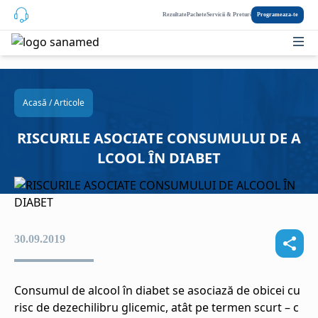
Rezultate
Pachete
Servicii & Preturi
Programeaza-te
Acasă
/
Articole
RISCURILE ASOCIATE CONSUMULUI DE A
LCOOL ÎN DIABET
30.09.2019
Consumul de alcool în diabet se asociază de obicei cu
risc de dezechilibru glicemic, atât pe termen scurt – c