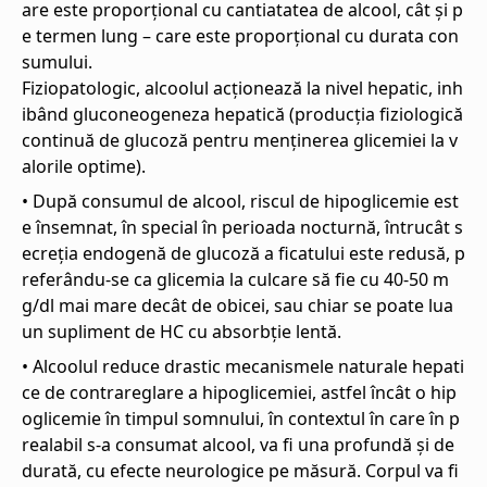
are este proporțional cu cantiatatea de alcool, cât și p
e termen lung – care este proporțional cu durata con
sumului.
Fiziopatologic, alcoolul acționează la nivel hepatic, inh
ibând gluconeogeneza hepatică (producția fiziologică
continuă de glucoză pentru menținerea glicemiei la v
alorile optime).
• După consumul de alcool, riscul de hipoglicemie est
e însemnat, în special în perioada nocturnă, întrucât s
ecreția endogenă de glucoză a ficatului este redusă, p
referându-se ca glicemia la culcare să fie cu 40-50 m
g/dl mai mare decât de obicei, sau chiar se poate lua
un supliment de HC cu absorbție lentă.
• Alcoolul reduce drastic mecanismele naturale hepati
ce de contrareglare a hipoglicemiei, astfel încât o hip
oglicemie în timpul somnului, în contextul în care în p
realabil s-a consumat alcool, va fi una profundă și de
durată, cu efecte neurologice pe măsură. Corpul va fi